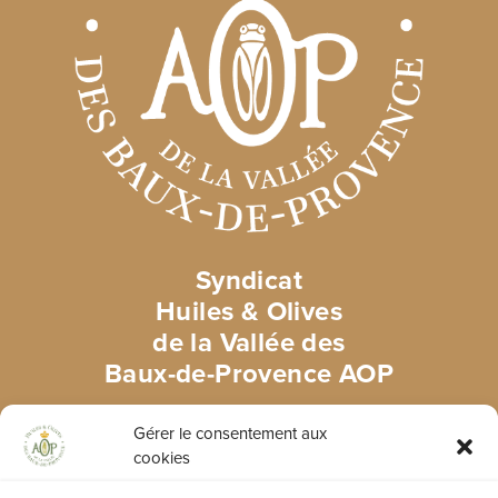
Syndicat
Huiles & Olives
de la Vallée des
Baux-de-Provence AOP
515 route de Baumanière
Gérer le consentement aux
Vallon de la Fontaine
cookies
13520 Les Baux-de-Provence
France